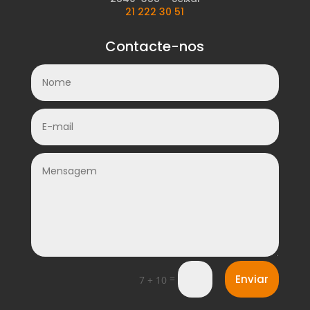
21 222 30 51
Contacte-nos
=
Enviar
7 + 10