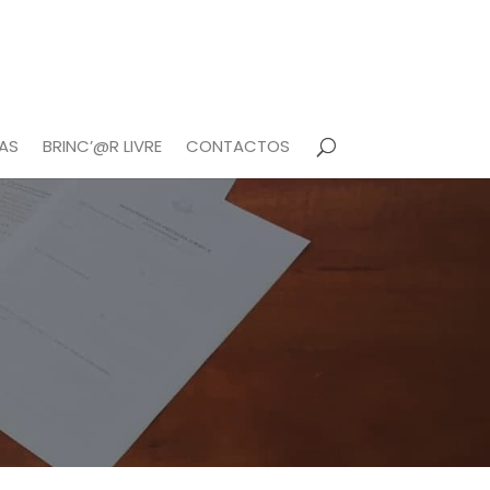
AS
BRINC’@R LIVRE
CONTACTOS