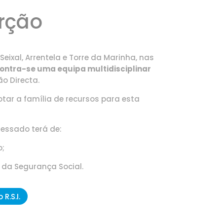
erção
Seixal, Arrentela e Torre da Marinha,
nas
ntra-se uma equipa multidisciplinar
o Directa.
otar a família de recursos para esta
ressado terá de:
o;
 da Segurança Social.
R.S.I.