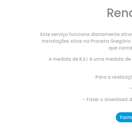
Rend
Este serviço funciona diariamente atr
instalações sitas na Praceta Gregório C
que conta
A medida de R.S.I. é uma medida de 
Para a realizaç
–
– Fazer o download 
Formu