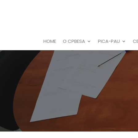
HOME
O CPBESA
PICA-PAU
C