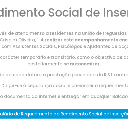
imento Social de Ins
avés de atendimento a residentes
na união de freguesias 
rispim Oliveira, 1.
A realizar este acompanhamento enco
 com Assistentes Sociais, Psicólogos e Ajudantes de acçã
carácter temporário e transitório, como o objectivo de d
posteriormente
se autonomizar.
ão da candidatura à prestação pecuniária do R.S.I. o inte
 Dirigir-se à segurança social e preencher o requeriment
do documento da internet
e entregar em qualquer Balcão
lário de Requerimento do Rendimento Social de Inserção 