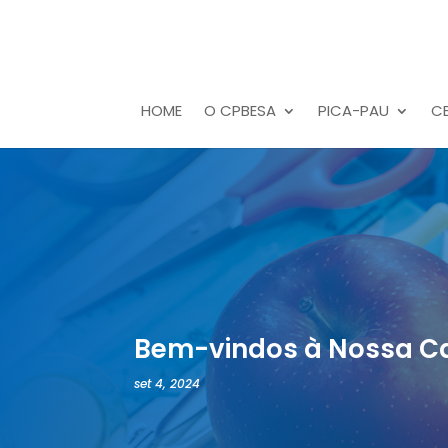
HOME
O CPBESA
PICA-PAU
C
Bem-vindos à Nossa C
set 4, 2024