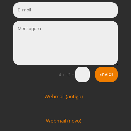
=
Enviar
4 + 12
Webmail (antigo)
Webmail (novo)